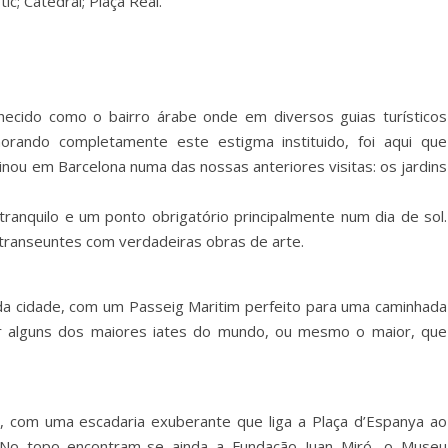
c; Catedral; Plaça Real.
nhecido como o bairro árabe onde em diversos guias turísticos
rando completamente este estigma instituido, foi aqui que
inou em Barcelona numa das nossas anteriores visitas: os jardins
 tranquilo e um ponto obrigatório principalmente num dia de sol.
 transeuntes com verdadeiras obras de arte.
ia da cidade, com um Passeig Maritim perfeito para uma caminhada
r alguns dos maiores iates do mundo, ou mesmo o maior, que
e, com uma escadaria exuberante que liga a Plaça d’Espanya ao
 No topo encontram-se ainda a Fundação Juan Miró, o Museu