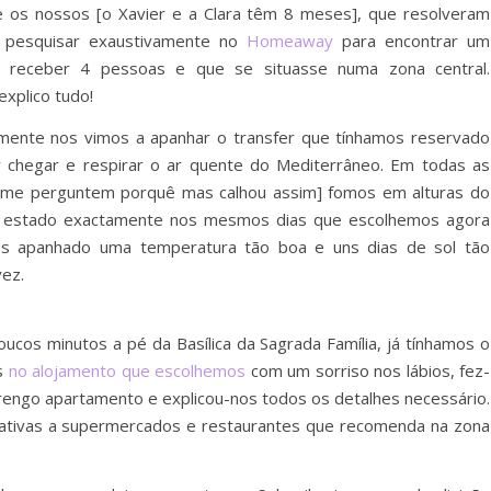
s nossos [o Xavier e a Clara têm 8 meses], que resolveram
a pesquisar exaustivamente no
Homeaway
para encontrar um
a receber 4 pessoas e que se situasse numa zona central.
explico tudo!
amente nos vimos a apanhar o transfer que tínhamos reservado
r chegar e respirar o ar quente do Mediterrâneo. Em todas as
o me perguntem porquê mas calhou assim] fomos em alturas do
mos estado exactamente nos mesmos dias que escolhemos agora
mos apanhado uma temperatura tão boa e uns dias de sol tão
ez.
ucos minutos a pé da Basílica da Sagrada Família, já tínhamos o
os
no alojamento que escolhemos
com um sorriso nos lábios, fez-
arengo apartamento e explicou-nos todos os detalhes necessário.
lativas a supermercados e restaurantes que recomenda na zona