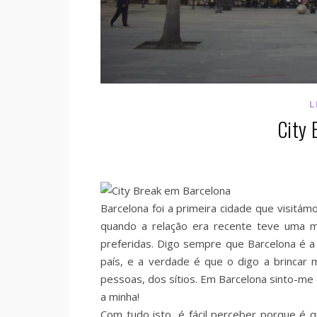
L
City 
Barcelona foi a primeira cidade que visitá
quando a relação era recente teve uma 
preferidas. Digo sempre que Barcelona é a
país, e a verdade é que o digo a brincar
pessoas, dos sítios. Em Barcelona sinto-m
a minha!
Com tudo isto, é fácil perceber porque é q