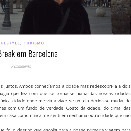
,
IFESTYLE
TURISMO
Break em Barcelona
2 Comments
mos juntos. Ambos conhecíamos a cidade mas redescobri-la a dois
magia que fez com que se tornasse numa das nossas cidades
 única cidade onde me via a viver se um dia decidisse mudar de
 mas com um fundo de verdade. Gosto da cidade, do clima, das
e em casa como nunca me senti em nenhuma outra cidade que não
ue foi o destino que escolhi para a nossa primeira viagem para