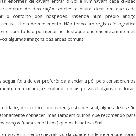
elas enormes deixavam entrar o Sol e iluminavam cada divisão
artamento de decoração simples e muito clean em que cada
ar o conforto dos hóspedes. Inserida num prédio antigo
 central, cheia de movimento. Não tenho um registo fotográfico
ento com todo o pormenor no destaque que encontram no meu
-vos algumas imagens das áreas comuns.
s seguir foi a de dar preferência a andar a pé, pois consideramos
mente uma cidade, e explorar o mais possível alguns dos locais
na cidade, de acordo com o meu gosto pessoal, alguns deles são
igatoriamente conhecer, mas também outros que recomendo para
aos preços [nada simpáticos] que os bilhetes têm!
ran Via, é um centro nevrálgico da cidade onde seja a que horas