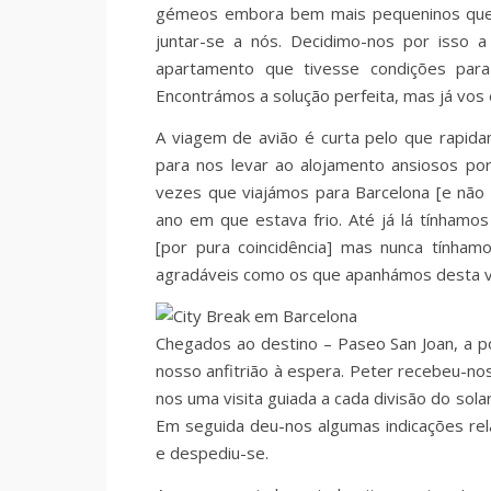
gémeos embora bem mais pequeninos que o
juntar-se a nós. Decidimo-nos por isso 
apartamento que tivesse condições par
Encontrámos a solução perfeita, mas já vos 
A viagem de avião é curta pelo que rapid
para nos levar ao alojamento ansiosos po
vezes que viajámos para Barcelona [e nã
ano em que estava frio. Até já lá tínha
[por pura coincidência] mas nunca tínha
agradáveis como os que apanhámos desta v
Chegados ao destino – Paseo San Joan, a po
nosso anfitrião à espera. Peter recebeu-n
nos uma visita guiada a cada divisão do sol
Em seguida deu-nos algumas indicações re
e despediu-se.