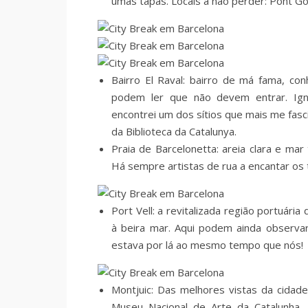
umas tapas. Locais a não perder: Pont Góti
Bairro El Raval: bairro de má fama, co
podem ler que não devem entrar. Igno
encontrei um dos sítios que mais me fasc
da Biblioteca da Catalunya.
Praia de Barcelonetta: areia clara e mar
Há sempre artistas de rua a encantar os
Port Vell: a revitalizada região portuár
à beira mar. Aqui podem ainda observa
estava por lá ao mesmo tempo que nós!
Montjuic: Das melhores vistas da cidad
Museu Nacional de Arte da Catalunha.