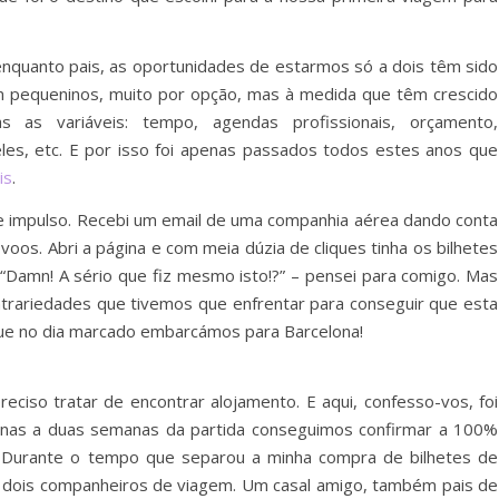
nquanto pais, as oportunidades de estarmos só a dois têm sido
am pequeninos, muito por opção, mas à medida que têm crescido
 as variáveis: tempo, agendas profissionais, orçamento,
eles, etc. E por isso foi apenas passados todos estes anos que
is
.
 impulso. Recebi um email de uma companhia aérea dando conta
os. Abri a página e com meia dúzia de cliques tinha os bilhetes
 “Damn! A sério que fiz mesmo isto!?” – pensei para comigo. Mas
ontrariedades que tivemos que enfrentar para conseguir que esta
ue no dia marcado embarcámos para Barcelona!
eciso tratar de encontrar alojamento. E aqui, confesso-vos, foi
enas a duas semanas da partida conseguimos confirmar a 100%
. Durante o tempo que separou a minha compra de bilhetes de
 dois companheiros de viagem. Um casal amigo, também pais de