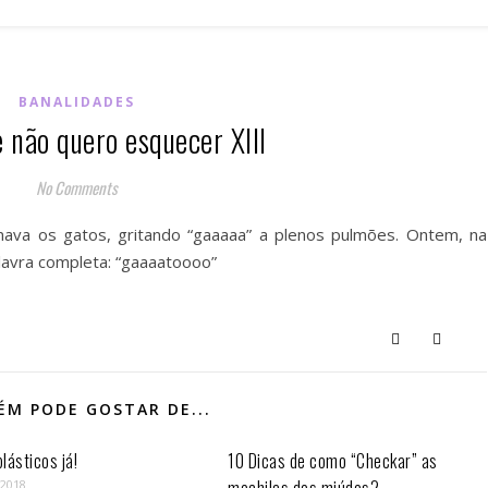
BANALIDADES
 não quero esquecer XIII
No Comments
amava os gatos, gritando “gaaaaa” a plenos pulmões. Ontem, na
alavra completa: “gaaaatoooo”
M PODE GOSTAR DE...
lásticos já!
10 Dicas de como “Checkar” as
 2018