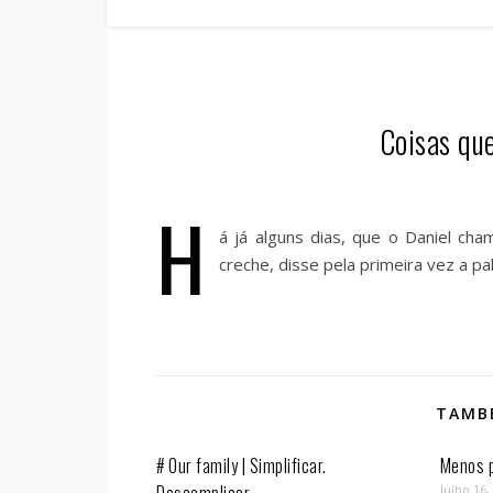
Coisas que
H
á já alguns dias, que o Daniel ch
creche, disse pela primeira vez a p
TAMBÉ
# Our family | Simplificar.
Menos p
Julho 16,