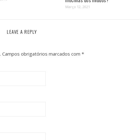
mochilas dos miúdos?
Março 12, 2021
LEAVE A REPLY
.
Campos obrigatórios marcados com
*