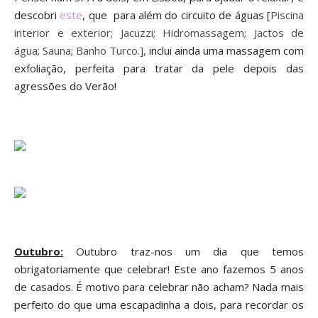
descobri
este
,
que para além do circuito de águas [
Piscina
interior e exterior; Jacuzzi; Hidromassagem; Jactos de
água; Sauna; Banho Turco.
],
inclui ainda uma massagem
com
exfoliação
,
p
erfeit
a
para tratar da pele dep
ois das
agressões d
o Verão!
Outubro:
Outubro
traz-nos um dia que temos
obrigat
o
riamente que
celebra
r!
Este ano f
azemos
5 anos
de casa
dos
. É motivo para celebrar não acham?
Nada mais
perfeito do que u
ma escapadinha a dois, para recordar
os