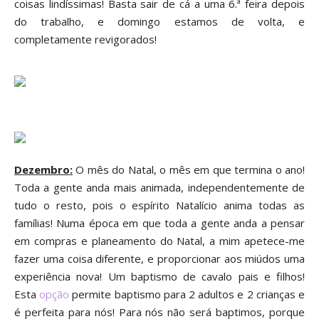
coisas
lindíssimas!
Basta sair de cá a uma 6.ª feira depois
do trabalho, e domingo estamos de volta
, e
completamente revigor
ados!
Dezembro
:
O mês do Natal, o mês em que te
rmina o ano!
Toda a gente anda mais animada, independentemente d
e
tudo o res
to
, pois o espírito Natalício anima todas as
famílias! Numa época em que toda a gente a
nda a pensar
em compras e plan
eamento d
o Natal, a mim apetece-me
fazer uma coisa diferente, e proporcionar aos miúdos uma
experiência nova! Um bapti
smo de cavalo pais e filhos!
Esta
opção
permite baptismo para 2 a
dultos e 2 crianças e
é perfeita para nós! Para
nós não será bap
timos, porque