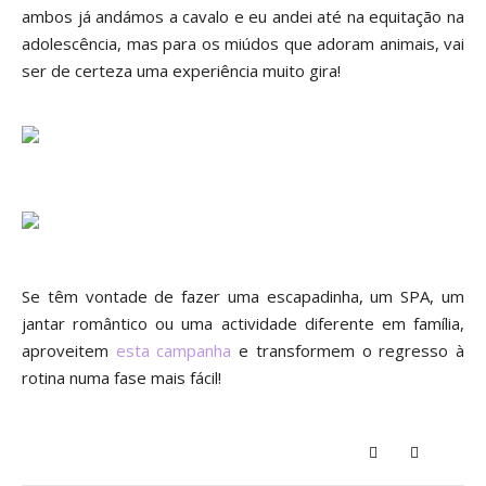
am
bos já andámos a cavalo e eu andei até na equi
tação na
ad
olescência
, mas para os miúdos que adoram ani
mais, vai
ser de certeza uma experiência muito gira!
Se têm vontade de fazer um
a escapadinha, um SPA
, um
jantar romântico ou uma actividade diferente em família,
aproveitem
esta campan
ha
e tr
ansformem
o regresso
à
rotina n
uma fase m
ais fácil!