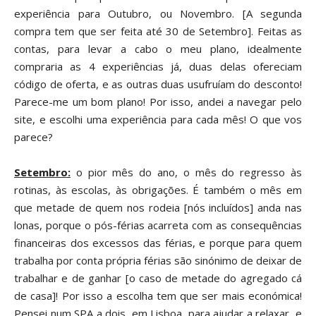
experiência para Outubro, ou Novembro. [A segunda
c
ompra
tem que ser feita até 30 de Setembro
]. Feitas as
contas, p
ara
levar a cabo o
meu plano, idealmente
compraria as 4 experiências já, duas delas ofereciam
c
ódigo de oferta, e as outras duas
usufruíam
d
o desconto!
Parece-me um bom plano! Por isso, andei a navegar pelo
site, e escolhi uma experiência para cada mês! O que vos
parece?
Setembro:
o pior mês do ano, o mês do regresso às
rotinas, às escolas, às obrigações. É também o mês em
que metade de quem nos rodeia [nós incluídos] anda nas
lonas, porque o pós-férias acarreta com as consequências
financeiras dos excessos das férias, e porque para quem
trabalha por conta própria férias são sinónimo de deixar de
trabalhar e de ganhar [o caso
de metade do agregado
cá
de casa
]! Por isso a escolha tem que ser mais económica!
Pensei num SPA a dois,
em Lisb
oa,
para ajudar a relaxar, e