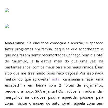
Novembro:
Os dias frios começam a apertar, e apetece
fazer programas em família, d
aqueles que acon
chegam e
que nos fazem sentir
reconfortados.
Con
heço bem o Hotel
do Caramulo, já lá estive mais do que uma vez, há
bastante
s anos, com os meus pais e os me
us irmãos.
É um
s
ítio que me traz muito boas recordações
! Por isso nada
melhor do que aproveitar
esta
campanha e fazer uma
escap
adinha em família com 2 noites de alojamento,
pequeno almoço, SPA e jantar! Os miúdos iam adorar dar
mergulhos na deliciosa p
iscina
aquecida
, passear
pela
zona, visitar o museu do automóvel… aquela zona tem