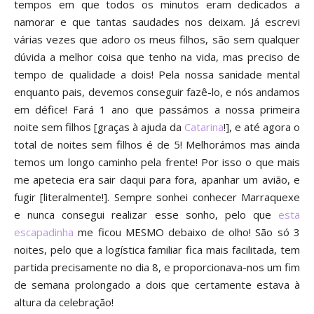
tem
pos em que todos os minutos eram de
dicados a
namorar e que tantas saudades nos deixam
. Já escrevi
várias vezes que adoro os meus filh
os,
s
ão sem qua
lquer
dúvida a melhor coisa que tenho na vida, mas preciso de
tempo de qualidade
a dois! Pela nossa
sanidade mental
enqu
anto pais, devemos conseguir fazê-lo, e nós andamos
em défice! F
ará
1
ano que passámos a nossa primeira
no
ite sem filhos [
graças à ajuda da
Catarina
!
], e até agora o
tot
al de noites sem fi
lhos é de 5! Melhorámos mas ainda
temos um
longo caminho pel
a
f
rente! Por isso o que mais
me apetec
ia era sair daqui para fora, apanhar um avi
ão, e
fugir [literalmente!]
.
Sempre s
o
nhei conhecer Marr
aque
xe
e
nu
nca consegui realizar es
se
s
onho, pelo qu
e
esta
escapadinha
me ficou MESMO debaixo de o
lho! São só 3
noites, pelo que a logística
familiar fica mais facili
tada, tem
partida precisamente no dia 8, e
proporcionava-nos um fim
de semana prolongado a dois que certamente
estava
à
altura da celebração!