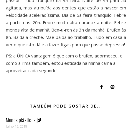
passou. Tudo tranquilo na 4a feira. Noite de 4a para 5a
agitada, mas atribuída aos dentes que estão a nascer em
velocidade aceleradíssima. Dia de 5a feira tranquilo. Febre
a partir das 20h. Febre muito alta durante a noite. Febre
menos alta de manhã. Ben-u-ron às 3h da manhã. Brufen às
8h. Balda à creche. Mãe balda ao trabalho. Tudo em casa a
ver o que isto dá e a fazer figas para que passe depressa!
PS: a ÚNICA vantagem é que com o brufen, adormeceu, e
como a irmã também, estou esticada na minha cama a
aproveitar cada segundo!
TAMBÉM PODE GOSTAR DE...
Menos plásticos já!
Julho 16, 2018