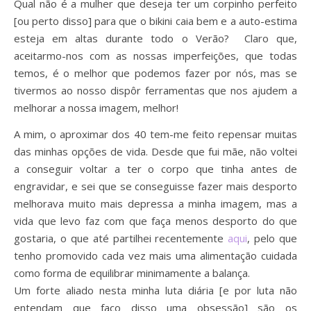
Qual não é a mulher que deseja ter um corpinho perfeito
[ou perto disso] para que o bikini caia bem e a auto-estima
esteja em altas durante todo o Verão? Claro que,
aceitarmo-nos com as nossas imperfeições, que todas
temos, é o melhor que podemos fazer por nós, mas se
tivermos ao nosso dispôr ferramentas que nos ajudem a
melhorar a nossa imagem, melhor!
A mim, o aproximar dos 40 tem-me feito repensar muitas
das minhas opções de vida. Desde que fui mãe, não voltei
a conseguir voltar a ter o corpo que tinha antes de
engravidar, e sei que se conseguisse fazer mais desporto
melhorava muito mais depressa a minha imagem, mas a
vida que levo faz com que faça menos desporto do que
gostaria, o que até partilhei recentemente
aqui
, pelo que
tenho promovido cada vez mais uma alimentação cuidada
como forma de equilibrar minimamente a balança.
Um forte aliado nesta minha luta diária [e por luta não
entendam que faço disso uma obsessão] são os