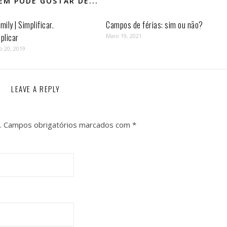
M PODE GOSTAR DE...
mily | Simplificar.
Campos de férias: sim ou não?
plicar
Maio 19, 2021
o 20, 2019
LEAVE A REPLY
.
Campos obrigatórios marcados com
*