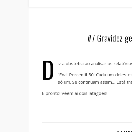
#7 Gravidez ge
D
iz a obstetra ao analisar os relatóri
“Ena! Percentil 50! Cada um deles 
só um. Se continuam assim… Está tr
E pronto! Vêem aí dois latagões!