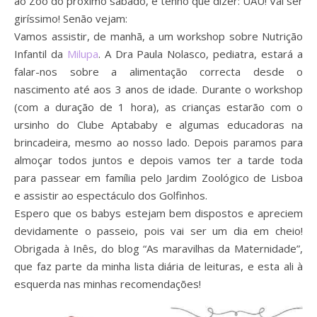
ao Zoo do próximo sábado, e tenho que dizer: UAU! Vai ser
giríssimo! Senão vejam:
Vamos assistir, de manhã, a um workshop sobre Nutrição
Infantil da
Milupa
.
A Dra Paula Nolasco, pediatra, estará a
falar-nos sobre a alimentação correcta desde o
nascimento até aos 3 anos de idade.
Durante o workshop
(com a duração de 1 hora), as crianças estarão com o
ursinho do Clube Aptababy e algumas educadoras na
brincadeira, mesmo ao nosso lado.
Depois
paramos para
almoçar todos juntos
e depois vamos ter
a tarde toda
para passear em família pelo Jardim Zoológico
de Lisboa
e
assistir ao espectáculo dos Golfinhos
.
Espero que os babys estejam bem dispostos e apreciem
devidamente o passeio, pois vai ser um dia em cheio!
Obrigada à Inês, do blog “As maravilhas da Maternidade”,
que faz parte da minha lista diária de leituras, e esta ali à
esquerda nas minhas recomendações!