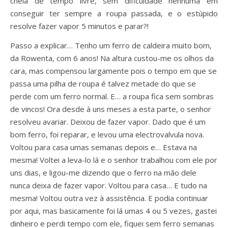
cheia de tempo livre, sem dificuldade nenhuma em
conseguir ter sempre a roupa passada, e o estúpido
resolve fazer vapor 5 minutos e parar?!
Passo a explicar… Tenho um ferro de caldeira muito bom,
da Rowenta, com 6 anos! Na altura custou-me os olhos da
cara, mas compensou largamente pois o tempo em que se
passa uma pilha de roupa é talvez metade do que se
perde com um ferro normal. E… a roupa fica sem sombras
de vincos! Ora desde à uns meses a esta parte, o senhor
resolveu avariar. Deixou de fazer vapor. Dado que é um
bom ferro, foi reparar, e levou uma electrovalvula nova.
Voltou para casa umas semanas depois e… Estava na
mesma! Voltei a leva-lo lá e o senhor trabalhou com ele por
uns dias, e ligou-me dizendo que o ferro na mão dele
nunca deixa de fazer vapor. Voltou para casa… E tudo na
mesma! Voltou outra vez à assistência. E podia continuar
por aqui, mas basicamente foi lá umas 4 ou 5 vezes, gastei
dinheiro e perdi tempo com ele, fiquei sem ferro semanas