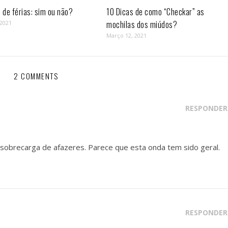
de férias: sim ou não?
10 Dicas de como “Checkar” as
mochilas dos miúdos?
 2021
Março 12, 2021
2 COMMENTS
RESPONDER
obrecarga de afazeres. Parece que esta onda tem sido geral.
RESPONDER