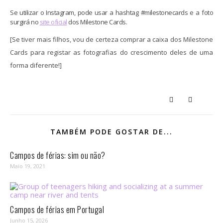
Se utilizar o Instagram, pode usar a hashtag #milestonecards e a foto
surgirá no
site oficial
dos Milestone Cards.
[Se t
iver mais fil
hos
, vou de certeza comprar a caixa dos Milestone
Cards para
registar as fotografias do crescimento deles de u
ma
forma
diferente!
]
TAMBÉM PODE GOSTAR DE...
Campos de férias: sim ou não?
Maio 19, 2021
Campos de férias em Portugal
Junho 15, 2026