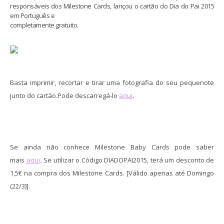
responsáveis dos Milestone Cards, lançou o cartão do Dia do Pai 2015
em Português e
completamente
gratuito.
Basta imprimir, recortar e tirar uma fotografia do seu pequenote
junto do cartão.
Pode descarregá-lo
aqui
.
Se ainda não conhece Milestone Baby Cards pode saber
mai
s
aqui
.
Se utilizar o Código DIADOPAI2015, terá um desconto de
1,5€ na compra dos Milestone Cards. [Válido apenas até Domingo
(22/3)]
.