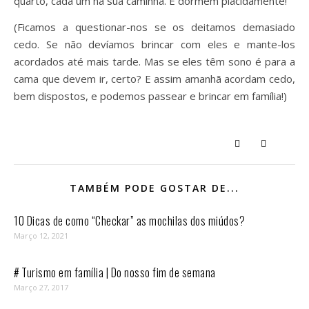
quarto, cada um na sua caminha. E dormem placidamente!
(Ficamos a questionar-nos se os deitamos demasiado
cedo. Se não devíamos brincar com eles e mante-los
acordados até mais tarde. Mas se eles têm sono é para a
cama que devem ir, certo? E assim amanhã acordam cedo,
bem dispostos, e podemos passear e brincar em família!)
TAMBÉM PODE GOSTAR DE...
10 Dicas de como “Checkar” as mochilas dos miúdos?
Março 12, 2021
# Turismo em família | Do nosso fim de semana
Março 27, 2017