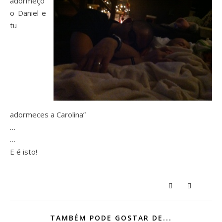
adormeço
o Daniel e
tu
adormeces a Carolina”
…
…
E é isto!
TAMBÉM PODE GOSTAR DE...