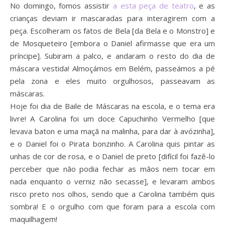
No domingo, fomos assistir
a esta peça de teatro
, e as
crianças deviam ir mascaradas para interagirem com a
peça. Escolheram os fatos de Bela [da Bela e o Monstro] e
de Mosqueteiro [embora o Daniel afirmasse que era um
príncipe]. Subiram a palco, e andaram o resto do dia de
máscara vestida! Almoçámos em Belém, passeámos a pé
pela zona e eles muito orgulhosos, passeavam as
máscaras.
Hoje foi dia de Baile de Máscaras na escola, e o tema era
livre! A Carolina foi um doce Capuchinho Vermelho [que
levava baton e uma maçã na malinha, para dar à avózinha],
e o Daniel foi o Pirata bonzinho. A Carolina quis pintar as
unhas de cor de rosa, e o Daniel de preto [difícil foi fazê-lo
perceber que não podia fechar as mãos nem tocar em
nada enquanto o verniz não secasse], e levaram ambos
risco preto nos olhos, sendo que a Carolina também quis
sombra! E o orgulho com que foram para a escola com
maquilhagem!