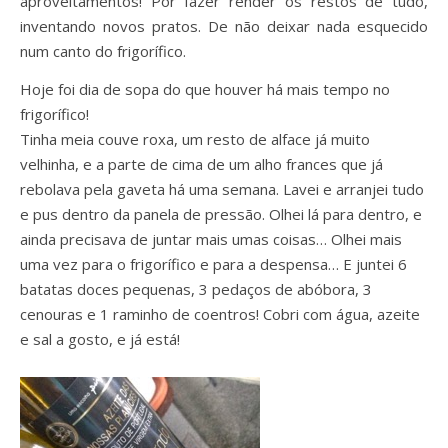
aproveitamentos! Por fazer render os restos de tudo,
inventando novos pratos. De não deixar nada esquecido
num canto do frigorífico.
Hoje foi dia de sopa do que houver há mais tempo no
frigorífico!
Tinha meia couve roxa, um resto de alface já muito
velhinha, e a parte de cima de um alho frances que já
rebolava pela gaveta há uma semana. Lavei e arranjei tudo
e pus dentro da panela de pressão. Olhei lá para dentro, e
ainda precisava de juntar mais umas coisas… Olhei mais
uma vez para o frigorífico e para a despensa… E juntei 6
batatas doces pequenas, 3 pedaços de abóbora, 3
cenouras e 1 raminho de coentros! Cobri com água, azeite
e sal a gosto, e já está!