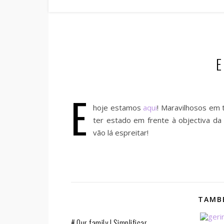
E
E
hoje estamos
aqui
! Maravilhosos em 
ter estado em frente à objectiva da
vão lá espreitar!
TAMBÉ
# Our family | Simplificar.