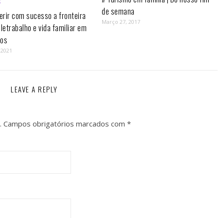
de semana
rir com sucesso a fronteira
Março 27, 2017
eletrabalho e vida familiar em
os⁣
 2021
LEAVE A REPLY
.
Campos obrigatórios marcados com
*