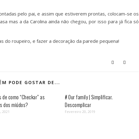
tadas pelo pai, e assim que estiverem prontas, colocam-se os
casa mas a da Carolina ainda não chegou, por isso para já fica só
s do roupeiro, e fazer a decoração da parede pequena!
M PODE GOSTAR DE...
s de como “Checkar” as
# Our family | Simplificar.
as dos miúdos?
Descomplicar
, 2021
Fevereiro 20, 2019