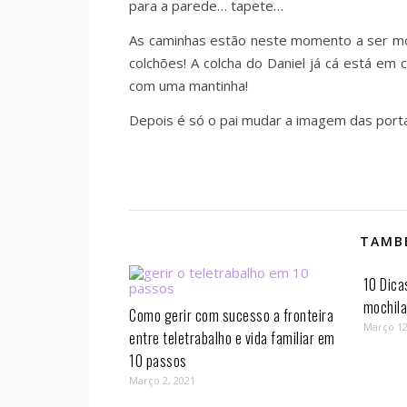
para a parede… tapete…
As caminhas estão neste momento a ser mon
colchões! A colcha do Daniel já cá está em 
com uma mantinha!
Depois é só o pai mudar a imagem das porta
TAMBÉ
10 Dica
mochil
Como gerir com sucesso a fronteira
Março 12
entre teletrabalho e vida familiar em
10 passos⁣
Março 2, 2021