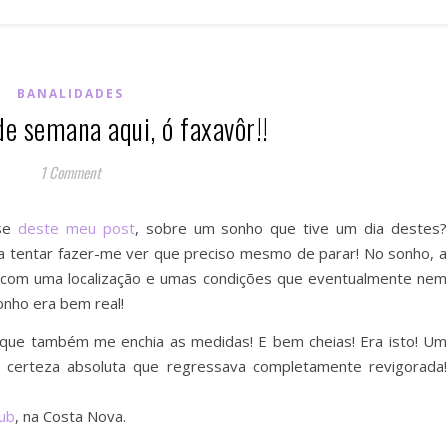
BANALIDADES
e semana aqui, ó faxavôr!!
1 Comment
se
deste meu post
, sobre um sonho que tive um dia destes?
a tentar fazer-me ver que preciso mesmo de parar! No sonho, a
 com uma localização e umas condições que eventualmente nem
onho era bem real!
 que também me enchia as medidas! E bem cheias! Era isto! Um
certeza absoluta que regressava completamente revigorada!
ub
, na Costa Nova.