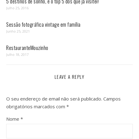
5 destinos de sonho, e o top 5 dos que já visitei!
Julho 25, 2016
Sessão fotográfica vintage em família
Junho 25, 2021
RestauranteMouzinho
Julho 18, 2017
LEAVE A REPLY
O seu endereço de email não será publicado.
Campos
obrigatórios marcados com
*
Nome
*