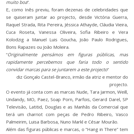
muito boa
“.
E, como Inês previu, foram dezenas de celebridades que
se quiseram juntar ao projecto, desde Victória Guerra,
Raquel Strada, Rita Pereira, Jéssica Athayde, Cláudia Vieira,
Cuca Roseta, Vanessa Oliveira, Sofia Ribeiro e Vera
Kolodzig a Manuel Luis Goucha, João Paulo Rodrigues,
Bons Rapazes ou João Moleira.
“
Originalmente pensámos em figuras públicas, mas
rapidamente percebemos que faria todo o sentido
convidar marcas para se juntarem a este projecto
“
diz Gonçalo Castel-Branco, irmão da atriz e mentor do
projecto.
O evento já conta com as marcas Nude, Tara Jarmon, Weill,
Undandy, MO, Paez, Soap Porn, Parfois, Gerard Darel, SP
Televisão, Latitid, Douglas e as Manhãs da Comercial que
terá um charriot com peças de Pedro Ribeiro, Vasco
Palmeirim, Luisa Barbosa, Nuno Markl e César Mourão.
Além das figuras públicas e marcas, o “Hang in There” tem