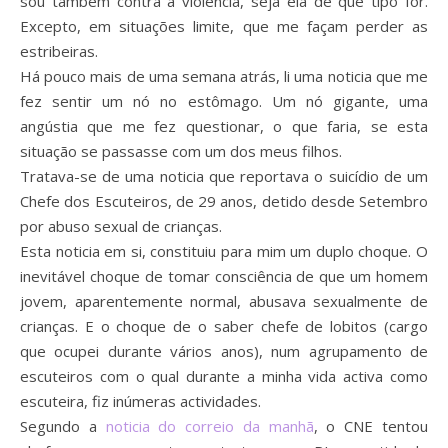
sou também contra a violência, seja ela de que tipo for.
Excepto, em situações limite, que me façam perder as
estribeiras.
Há pouco mais de uma semana atrás, li uma noticia que me
fez sentir um nó no estômago. Um nó gigante, uma
angústia que me fez questionar, o que faria, se esta
situação se passasse com um dos meus filhos.
Tratava-se de uma noticia que reportava o suicídio de um
Chefe dos Escuteiros, de 29 anos, detido desde Setembro
por abuso sexual de crianças.
Esta noticia em si, constituiu para mim um duplo choque. O
inevitável choque de tomar consciência de que um homem
jovem, aparentemente normal, abusava sexualmente de
crianças. E o choque de o saber chefe de lobitos (cargo
que ocupei durante vários anos), num agrupamento de
escuteiros com o qual durante a minha vida activa como
escuteira, fiz inúmeras actividades.
Segundo a
noticia do correio da manhã
, o CNE tentou