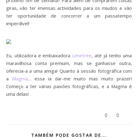
próximo fim de semana? Para além de comprarem coisas
giras, vão ter imensas actividades para os miudos e vão
ter oportunidade de concorrer a um passatempo
imperdível!
Eu, utilizadora e embaixadora
Limetree
, até já tenho uma
maravilhosa conta premium, mas se ganhasse outra,
oferecia-a a uma amiga! Quanto à sessão fotográfica com
a
Magma
… essa ia dar-me muito mas muito prazer!
Começo a ter várias paixões fotográficas, e a Magma é
uma delas!
TAMBÉM PODE GOSTAR DE...