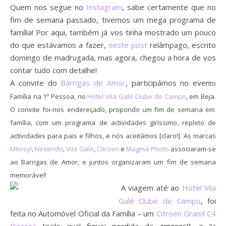
Quem nos segue no
Instagram
, sabe certamente que no
fim de semana passado, tivemos um mega programa de
família! Por aqui, também já vos tinha mostrado um pouco
do que estávamos a fazer,
neste post
relâmpago, escrito
domingo de madrugada, mas agora, chegou a hora de vos
contar tudo com detalhe!
A convite do
Barrigas de Amor
, participámos no even
to
Família na 1ª Pessoa, no
Hotel Vila Galé Clube de Campo
, em Beja.
O convite foi-nos endereçado, propondo um fim de semana em
família, com um programa de actividades giríssimo, repleto de
actividades para pais e filhos, e nós aceitámos [claro!]. As marcas
Mitosyl
,
Nintendo
,
Vila Galé
,
Citroen
e
Magma Photo
associaram-se
ao Barrigas de Amor, e juntos organizaram um fim de semana
memorável!
A viagem até ao
Hotel Vila
Galé Clube de Campo
, foi
feita no Automóvel Oficial da Família – um
Citroen Grand C4