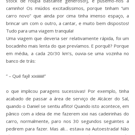
stock de roupa bastante generoso!], e pusemo-nos a
caminho! Os miúdos excitadíssimos, porque tinham “um
carro novo” que ainda por cima tinha imenso espaço, a
brincar um com o outro, a cantar, e muito bem dispostos!
Tudo para uma viagem tranquila!
Uma viagem que deveria ser relativamente rápida, foi um
bocadinho mais lenta do que prevíamos. E porquê? Porque
em média, a cada 20/30 km’s, ouvia-se uma vozinha no
banco de trás:
” – Qué fajê xixiiiiiii!”
o que implicou paragens sucessivas! Por exemplo, tinha
acabado de passar a área de serviço de Alcácer do Sal,
quando o Daniel se sentiu aflito! Quando isto acontece, em
pânico com a ideia de me fazerem xixi nas cadeirinhas do
carro, normalmente, paro nos 30 segundos seguintes a
pedirem para fazer. Mas ali… estava na Autoestrada! Não