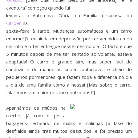
Picasso
[pelo qual fiquei perdida de amores!], e “a
aventura” começou quando fui
levantar o Automóvel Oficial da Família à sucursal da
Citroen
na
sexta-feira à tarde. Mudanças automáticas e um carro
enorme! [e eu ainda em depressão por ter vendido o meu
carrinho e o ter entregue nesse mesmo dia]. O facto é que
5 minutos depois de me ter sentado ao volante, estava
adaptada! O carro é grande sim, mas super fácil de
conduzir e de manobrar, super confortável, e cheio de
pequenos pormenores que fazem toda a diferença no dia
a dia de uma família como a nossa! [Mas sobre o carro,
falaremos em maior detalhe noutro post!]
Apanhámos os miúdos na
creche, já com o porta
bagagens recheado de malas e malinhas [a fase do
desfralde ainda traz muitos descuidos, e foi preciso um