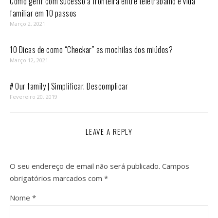
Como gerir com sucesso a fronteira entre teletrabalho e vida
familiar em 10 passos⁣
Março 2, 2021
10 Dicas de como “Checkar” as mochilas dos miúdos?
Março 12, 2021
# Our family | Simplificar. Descomplicar
Fevereiro 20, 2019
LEAVE A REPLY
O seu endereço de email não será publicado.
Campos
obrigatórios marcados com
*
Nome
*