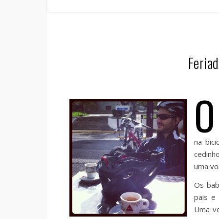
Feriad
O
na bic
cedinho
uma vol
Os bab
pais e
Uma vo