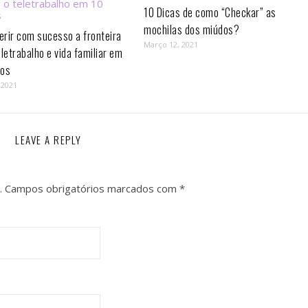
10 Dicas de como “Checkar” as
mochilas dos miúdos?
rir com sucesso a fronteira
Março 12, 2021
eletrabalho e vida familiar em
os⁣
 2021
LEAVE A REPLY
.
Campos obrigatórios marcados com
*