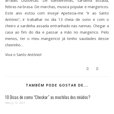
arraiais Lisboetas. De bandeirinhas, sardinha assada,
febras na brasa. De marchas, musica popular e mangericos.
Este ano estou com inveja! Apetecia-me “ir ao Santo
António”, ir trabalhar no dia 13 cheia de sono e com o
cheiro a sardinha assada entranhado nas narinas. Chegar a
casa ao fim do dia e passar a mão no mangerico. Pelo
menos, ter o meu mangerico! Já tenho saudades desse
cheirinho…
Viva o Santo António!
TAMBÉM PODE GOSTAR DE...
10 Dicas de como “Checkar” as mochilas dos miúdos?
Março 12, 2021