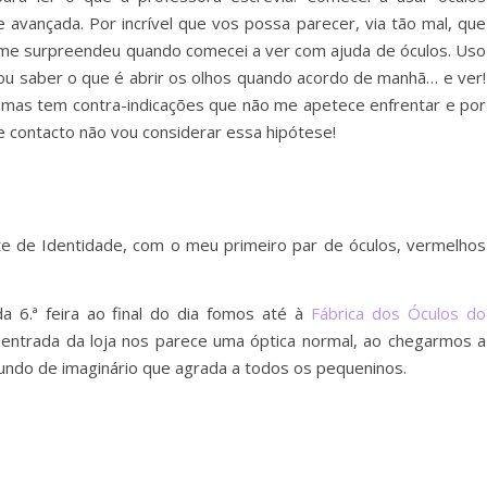
avançada. Por incrível que vos possa parecer, via tão mal, que
e me surpreendeu quando comecei a ver com ajuda de óculos. Uso
ou saber o que é abrir os olhos quando acordo de manhã… e ver!
ia, mas tem contra-indicações que não me apetece enfrentar e por
e contacto não vou considerar essa hipótese!
ete de Identidade, com o meu primeiro par de óculos, vermelhos
a 6.ª feira ao final do dia fomos até à
Fábrica dos Óculos do
a entrada da loja nos parece uma óptica normal, ao chegarmos a
undo de imaginário que agrada a todos os pequeninos.