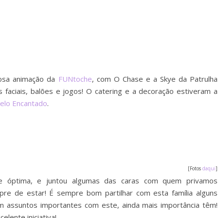
hosa animação da
FUNtoche
, com O Chase e a Skye da Patrulha
 faciais, balões e jogos! O catering e a decoração estiveram a
elo Encantado
.
[Fotos
daqui
]
e óptima, e juntou algumas das caras com quem privamos
 de estar! É sempre bom partilhar com esta família alguns
 assuntos importantes com este, ainda mais importância têm!
lente iniciativa!