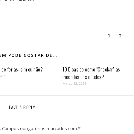
M PODE GOSTAR DE...
de férias: sim ou não?
10 Dicas de como “Checkar” as
mochilas dos miúdos?
 2021
Março 12, 2021
LEAVE A REPLY
.
Campos obrigatórios marcados com
*