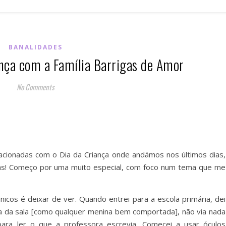
BANALIDADES
ança com a Família Barrigas de Amor
No Comments
lacionadas com o Dia da Criança onde andámos nos últimos dias,
das! Começo por uma muito especial, com foco num tema que me
os é deixar de ver. Quando entrei para a escola primária, dei
 fila da sala [como qualquer menina bem comportada], não via nada
ara ler o que a professora escrevia. Comecei a usar óculos