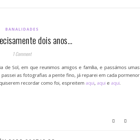
BANALIDADES
recisamente dois anos…
1 Comment
ia de Sol, em que reunimos amigos e família, e passámos umas
á passei as fotografias a pente fino, já reparei em cada pormenor
uiserem recordar como foi, espreitem
aqui
,
aqui
e
aqui
.