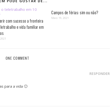
M PODE GOSTAR DE...
Campos de férias: sim ou não?
Maio 19, 2021
rir com sucesso a fronteira
eletrabalho e vida familiar em
os⁣
 2021
ONE COMMENT
RESPONDER
s para a vida 🙂