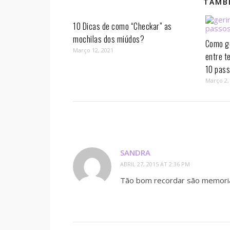
TAMBÉ
10 Dicas de como “Checkar” as
mochilas dos miúdos?
Como ge
Março 12, 2021
entre t
10 pass
Março 2,
SANDRA
ABRIL 27, 2015 AT 2:36 PM
Tão bom recordar são memoria