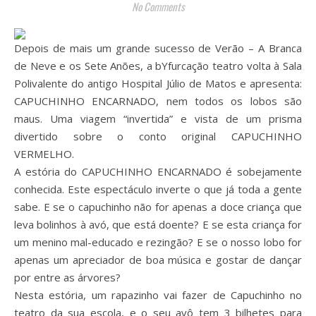
No Comments
Depois de mais um grande sucesso de Verão – A Branca
de Neve e os Sete Anões, a bYfurcação teatro volta à Sala
Polivalente do antigo Hospital Júlio de Matos e apresenta:
CAPUCHINHO ENCARNADO, nem todos os lobos são
maus. Uma viagem “invertida” e vista de um prisma
divertido sobre o conto original CAPUCHINHO
VERMELHO.
A estória do CAPUCHINHO ENCARNADO é sobejamente
conhecida. Este espectáculo inverte o que já toda a gente
sabe. E se o capuchinho não for apenas a doce criança que
leva bolinhos à avó, que está doente? E se esta criança for
um menino mal-educado e rezingão? E se o nosso lobo for
apenas um apreciador de boa música e gostar de dançar
por entre as árvores?
Nesta estória, um rapazinho vai fazer de Capuchinho no
teatro da sua escola, e o seu avô tem 3 bilhetes para