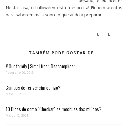
desafio, e eu aceitei!
Nesta casa, o halloween está à espreita! Fiquem atentos
para saberem mais sobre o que ando a preparar!
TAMBÉM PODE GOSTAR DE...
# Our family | Simplificar. Descomplicar
Fevereiro 20, 2019
Campos de férias: sim ou não?
Maio 19, 2021
10 Dicas de como “Checkar” as mochilas dos miúdos?
Março 12, 2021