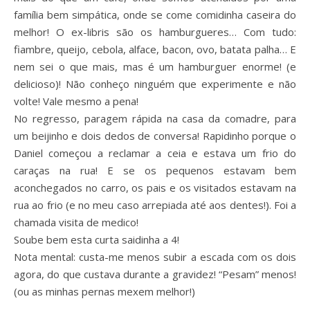
família bem simpática, onde se come comidinha caseira do
melhor! O ex-libris são os hamburgueres… Com tudo:
fiambre, queijo, cebola, alface, bacon, ovo, batata palha… E
nem sei o que mais, mas é um hamburguer enorme! (e
delicioso)! Não conheço ninguém que experimente e não
volte! Vale mesmo a pena!
No regresso, paragem rápida na casa da comadre, para
um beijinho e dois dedos de conversa! Rapidinho porque o
Daniel começou a reclamar a ceia e estava um frio do
caraças na rua! E se os pequenos estavam bem
aconchegados no carro, os pais e os visitados estavam na
rua ao frio (e no meu caso arrepiada até aos dentes!). Foi a
chamada visita de medico!
Soube bem esta curta saidinha a 4!
Nota mental: custa-me menos subir a escada com os dois
agora, do que custava durante a gravidez! “Pesam” menos!
(ou as minhas pernas mexem melhor!)