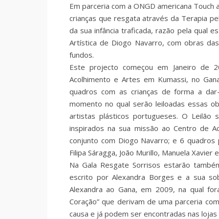
Em parceria com a ONGD americana Touch a Li
crianças que resgata através da Terapia pe
da sua infância traficada, razão pela qual 
Artística de Diogo Navarro, com obras das
fundos.
Este projecto começou em Janeiro de 
Acolhimento e Artes em Kumassi, no Gana,
quadros com as crianças de forma a dar-
momento no qual serão leiloadas essas obr
artistas plásticos portugueses. O Leilã
inspirados na sua missão ao Centro de A
conjunto com Diogo Navarro; e 6 quadros 
Filipa Sáragga, João Murillo, Manuela Xavier e
Na Gala Resgate Sorrisos estarão também 
escrito por Alexandra Borges e a sua so
Alexandra ao Gana, em 2009, na qual fora
Coração” que derivam de uma parceria com 
causa e já podem ser encontradas nas lojas