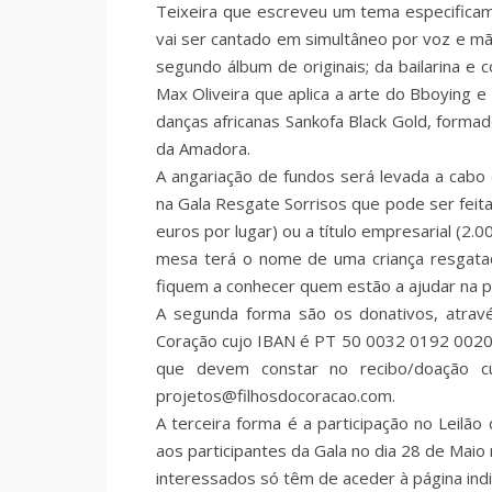
Teixeira que escreveu um tema especificam
vai ser cantado em simultâneo por voz e mã
segundo álbum de originais; da bailarina e
Max Oliveira que aplica a arte do Bboying 
danças africanas Sankofa Black Gold, formad
da Amadora.
A angariação de fundos será levada a cabo 
na Gala Resgate Sorrisos que pode ser feita
euros por lugar) ou a título empresarial (2
mesa terá o nome de uma criança resgatada
fiquem a conhecer quem estão a ajudar na p
A segunda forma são os donativos, através
Coração cujo IBAN é PT 50 0032 0192 0020
que devem constar no recibo/doação c
projetos@filhosdocoracao.com.
A terceira forma é a participação no Leilão
aos participantes da Gala no dia 28 de Mai
interessados só têm de aceder à página indic