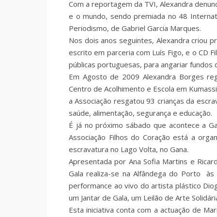
Com a reportagem da TVI, Alexandra denunc
e o mundo, sendo premiada no 48 Internati
Periodismo, de Gabriel Garcia Marques.
Nos dois anos seguintes, Alexandra criou pr
escrito em parceria com Luís Figo, e o CD F
públicas portuguesas, para angariar fundos 
Em Agosto de 2009 Alexandra Borges reg
Centro de Acolhimento e Escola em Kumass
a Associação resgatou 93 crianças da escrav
saúde, alimentação, segurança e educação.
É já no próximo sábado que acontece a Gal
Associação Filhos do Coração está a organ
escravatura no Lago Volta, no Gana.
Apresentada por Ana Sofia Martins e Ricar
Gala realiza-se na Alfândega do Porto à
performance ao vivo do artista plástico Di
um Jantar de Gala, um Leilão de Arte Solidár
Esta iniciativa conta com a actuação de Ma