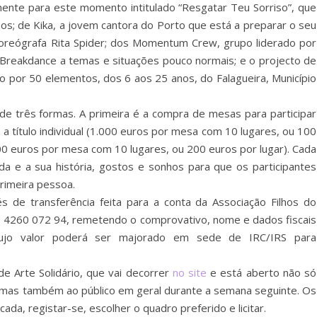
ente para este momento intitulado “Resgatar Teu Sorriso”, que
os; de Kika, a jovem cantora do Porto que está a preparar o seu
 coreógrafa Rita Spider; dos Momentum Crew, grupo liderado por
e Breakdance a temas e situações pouco normais; e o projecto de
o por 50 elementos, dos 6 aos 25 anos, do Falagueira, Município
de três formas. A primeira é a compra de mesas para participar
 a título individual (1.000 euros por mesa com 10 lugares, ou 100
.000 euros por mesa com 10 lugares, ou 200 euros por lugar). Cada
 e a sua história, gostos e sonhos para que os participantes
rimeira pessoa.
 de transferência feita para a conta da Associação Filhos do
 4260 072 94, remetendo o comprovativo, nome e dados fiscais
ujo valor poderá ser majorado em sede de IRC/IRS para
 de Arte Solidário, que vai decorrer
no site
e está aberto não só
o mas também ao público em geral durante a semana seguinte. Os
ada, registar-se, escolher o quadro preferido e licitar.