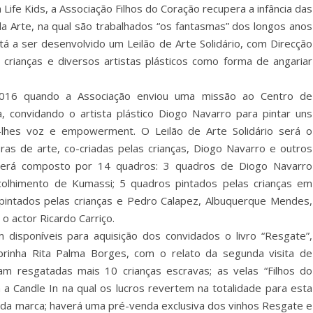
fe Kids, a Associação Filhos do Coração recupera a infância das
la Arte, na qual são trabalhados “os fantasmas” dos longos anos
está a ser desenvolvido um Leilão de Arte Solidário, com Direcção
 crianças e diversos artistas plásticos como forma de angariar
2016 quando a Associação enviou uma missão ao Centro de
 convidando o artista plástico Diogo Navarro para pintar uns
lhes voz e empowerment. O Leilão de Arte Solidário será o
as de arte, co-criadas pelas crianças, Diogo Navarro e outros
o será composto por 14 quadros: 3 quadros de Diogo Navarro
colhimento de Kumassi; 5 quadros pintados pelas crianças em
pintados pelas crianças e Pedro Calapez, Albuquerque Mendes,
 o actor Ricardo Carriço.
disponíveis para aquisição dos convidados o livro “Resgate”,
brinha Rita Palma Borges, com o relato da segunda visita de
m resgatadas mais 10 crianças escravas; as velas “Filhos do
a Candle In na qual os lucros revertem na totalidade para esta
 da marca; haverá uma pré-venda exclusiva dos vinhos Resgate e