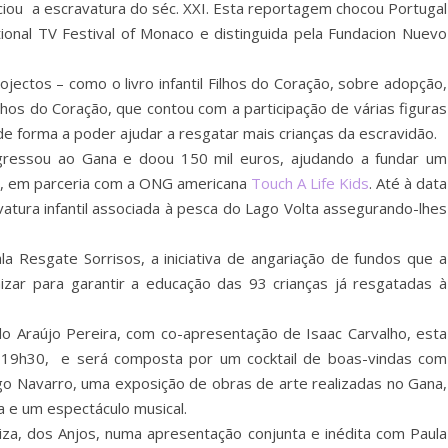
iou a escravatura do séc. XXI. Esta reportagem chocou Portugal
onal TV Festival of Monaco e distinguida pela Fundacion Nuevo
ojectos – como o livro infantil Filhos do Coração, sobre adopção,
ilhos do Coração, que contou com a participação de várias figuras
de forma a poder ajudar a resgatar mais crianças da escravidão.
ressou ao Gana e doou 150 mil euros, ajudando a fundar um
i, em parceria com a ONG americana
Touch A Life Kids
. Até à data
atura infantil associada à pesca do Lago Volta assegurando-lhes
a Resgate Sorrisos, a iniciativa de angariação de fundos que a
izar para garantir a educação das 93 crianças já resgatadas à
do Araújo Pereira, com co-apresentação de Isaac Carvalho, esta
s 19h30, e será composta por um cocktail de boas-vindas com
ogo Navarro, uma exposição de obras de arte realizadas no Gana,
ia e um espectáculo musical.
riza, dos Anjos, numa apresentação conjunta e inédita com Paula