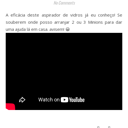
No Comments
A eficácia deste aspirador de vidros já eu conheço! Se
souberem onde posso arranjar 2 ou 3 Minions para dar
uma ajuda lá em casa. avisem! 😀