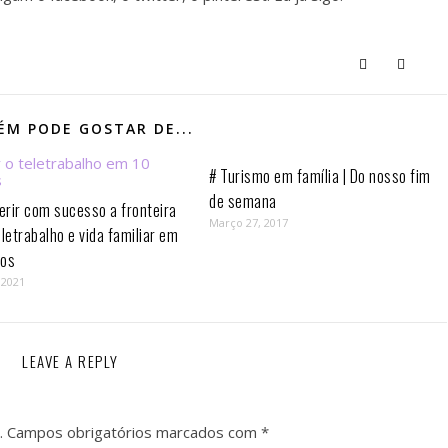
M PODE GOSTAR DE...
# Turismo em família | Do nosso fim
de semana
rir com sucesso a fronteira
Março 27, 2017
eletrabalho e vida familiar em
os⁣
 2021
LEAVE A REPLY
.
Campos obrigatórios marcados com
*