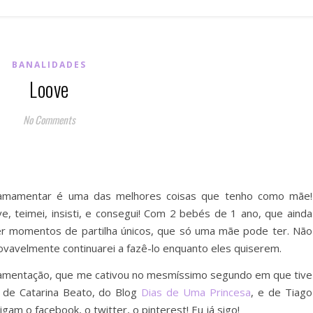
BANALIDADES
Loove
No Comments
amamentar é uma das melhores coisas que tenho como mãe!
ve, teimei, insisti, e consegui! Com 2 bebés de 1 ano, que ainda
r momentos de partilha únicos, que só uma mãe pode ter. Não
vavelmente continuarei a fazê-lo enquanto eles quiserem.
mamentação, que me cativou no mesmíssimo segundo em que tive
 de Catarina Beato, do Blog
Dias de Uma Princesa
, e de Tiago
igam o facebook, o twitter, o pinterest! Eu já sigo!