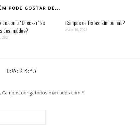
M PODE GOSTAR DE...
s de como “Checkar” as
Campos de férias: sim ou não?
as dos miúdos?
Maio 19, 2021
, 2021
LEAVE A REPLY
.
Campos obrigatórios marcados com
*