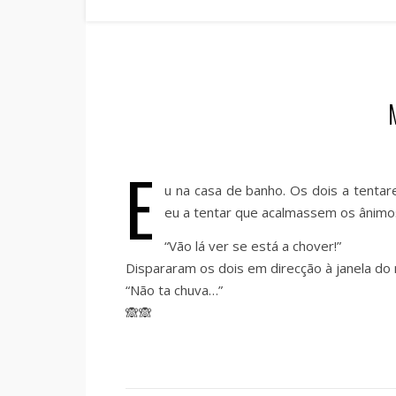
E
u na casa de banho. Os dois a tenta
eu a tentar que acalmassem os ânimo
“Vão lá ver se está a chover!”
Dispararam os dois em direcção à janela do m
“Não ta chuva…”
🙈🙈