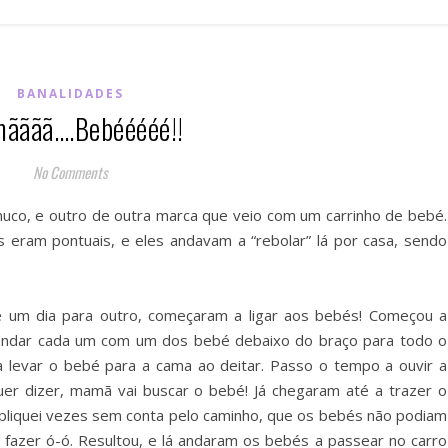
BANALIDADES
ãããã….Bebééééé!!
No Comments
nuco, e outro de outra marca que veio com um carrinho de bebé.
s eram pontuais, e eles andavam a “rebolar” lá por casa, sendo
e um dia para outro, começaram a ligar aos bebés! Começou a
andar cada um com um dos bebé debaixo do braço para todo o
a levar o bebé para a cama ao deitar. Passo o tempo a ouvir a
er dizer, mamã vai buscar o bebé! Já chegaram até a trazer o
pliquei vezes sem conta pelo caminho, que os bebés não podiam
a fazer ó-ó. Resultou, e lá andaram os bebés a passear no carro