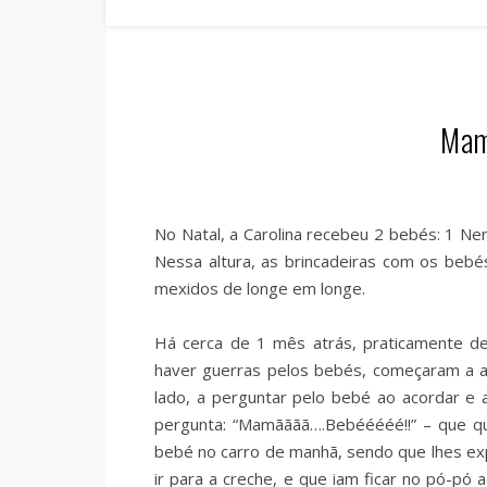
Mam
No Natal, a Carolina recebeu 2 bebés: 1 Ne
Nessa altura, as brincadeiras com os bebé
mexidos de longe em longe.
Há cerca de 1 mês atrás, praticamente d
haver guerras pelos bebés, começaram a 
lado, a perguntar pelo bebé ao acordar e 
pergunta: “Mamãããã….Bebééééé!!” – que qu
bebé no carro de manhã, sendo que lhes ex
ir para a creche, e que iam ficar no pó-pó 