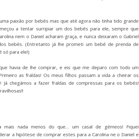
e uma paixão por bebés mas que até agora não tinha tido grande
omeçou a tentar surripiar um dos bebés para ele, sempre que
arolina nem o Daniel acharam graça, e nunca deixaram o Gabriel
dos bebés. (Entretanto já lhe prometi um bebé de prenda de
 só para ele!)
o que havia de lhe comprar, e eis que me deparo com todo um
imeiro as fraldas! Os meus filhos passam a vida a cheirar os
! Já chegámos a fazer fraldas de compressas para os bebés!
avilhosas!!
a mais nada menos do que… um casal de gémeos! Fiquei
derar a hipótese de comprar estes para a Carolina ne o Daniel e