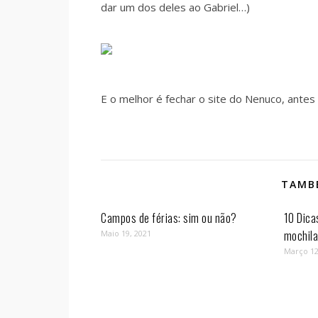
dar um dos deles ao Gabriel…)
E o melhor é fechar o site do Nenuco, ante
TAMBÉ
Campos de férias: sim ou não?
10 Dica
mochil
Maio 19, 2021
Março 12