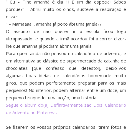
” Eu – Filho amanhã é dia 1! É um dia especial! Sabes
porquê?” – Abriu muito os olhos, susteve a respiração e
disse:
” – Mamãããã… amanhã já poxo âbi uma janela??
O assunto de não querer ir à escola ficou logo
ultrapassado, e quando a irmã acordou foi a correr dizer-
lhe que amanhã já podiam abrir uma janela!
Para quem ainda não pensou no calendário de advento, e
em alternativa ao clássico de supermercado da caixinha de
chocolates [que confesso que detesto!], deixo-vos
algumas boas ideias de calendários homemade muito
giros, que podem perfeitamente preparar para os mais
pequenos! No interior, podem alternar entre um doce, um
pequeno brinquedo, uma acção, uma história…
Segue o álbum do(a) Definitivamente são Dois! Calendário
de Advento no Pinterest.
Se fizerem os vossos próprios calendários, tirem fotos e