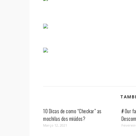
TAMBÉ
10 Dicas de como “Checkar” as
# Our fa
mochilas dos miúdos?
Descom
Março 12, 2021
Fevereir