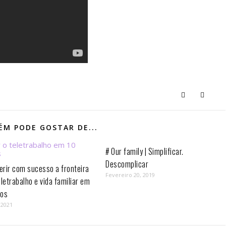
M PODE GOSTAR DE...
# Our family | Simplificar.
Descomplicar
rir com sucesso a fronteira
Fevereiro 20, 2019
eletrabalho e vida familiar em
os⁣
 2021