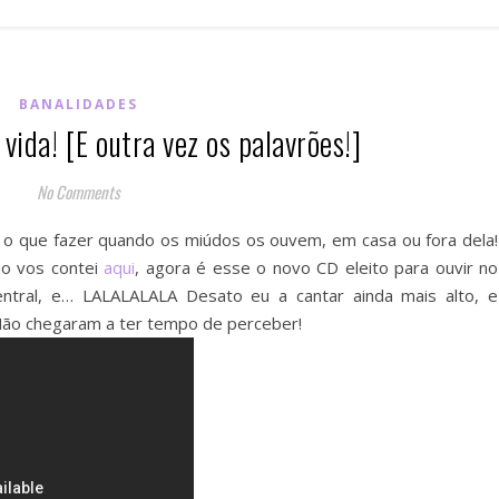
BANALIDADES
ida! [E outra vez os palavrões!]
No Comments
e o que fazer quando os miúdos os ouvem, em casa ou fora dela!
mo vos contei
aqui
, agora é esse o novo CD eleito para ouvir no
ntral, e… LALALALALA Desato eu a cantar ainda mais alto, e
 Não chegaram a ter tempo de perceber!