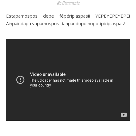
No Comments
Estapamospos depe fépéripiaspas!! YEPEYEPEYEPE!
Ainpaindapa vapamospos danpandopo nopotipicipiaspas!