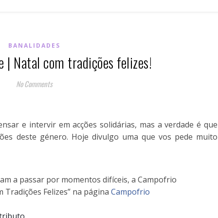
BANALIDADES
e | Natal com tradições felizes!
No Comments
sar e intervir em acções solidárias, mas a verdade é que
ções deste género. Hoje divulgo uma que vos pede muito
ram a passar por momentos difíceis, a Campofrio
m Tradições Felizes” na página
Campofrio
tributo.