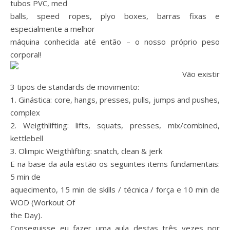
tubos PVC, med
balls, speed ropes, plyo boxes, barras fixas e
especialmente a melhor
máquina conhecida até então – o nosso próprio peso
corporal!
Vão existir
3 tipos de standards de movimento:
1. Ginástica: core, hangs, presses, pulls, jumps and pushes,
complex
2. Weigthlifting: lifts, squats, presses, mix/combined,
kettlebell
3. Olimpic Weigthlifting: snatch, clean & jerk
E na base da aula estão os seguintes items fundamentais:
5 min de
aquecimento, 15 min de skills / técnica / força e 10 min de
WOD (Workout Of
the Day).
Conseguisse eu fazer uma aula destas três vezes por