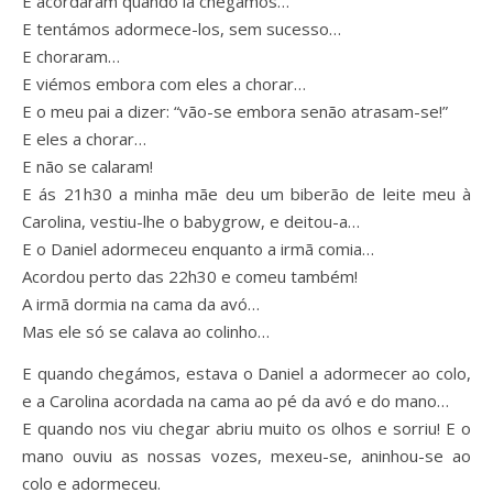
E acordaram quando lá chegámos…
E tentámos adormece-los, sem sucesso…
E choraram…
E viémos embora com eles a chorar…
E o meu pai a dizer: “vão-se embora senão atrasam-se!”
E eles a chorar…
E não se calaram!
E ás 21h30 a minha mãe deu um biberão de leite meu à
Carolina, vestiu-lhe o babygrow, e deitou-a…
E o Daniel adormeceu enquanto a irmã comia…
Acordou perto das 22h30 e comeu também!
A irmã dormia na cama da avó…
Mas ele só se calava ao colinho…
E quando chegámos, estava o Daniel a adormecer ao colo,
e a Carolina acordada na cama ao pé da avó e do mano…
E quando nos viu chegar abriu muito os olhos e sorriu! E o
mano ouviu as nossas vozes, mexeu-se, aninhou-se ao
colo e adormeceu.