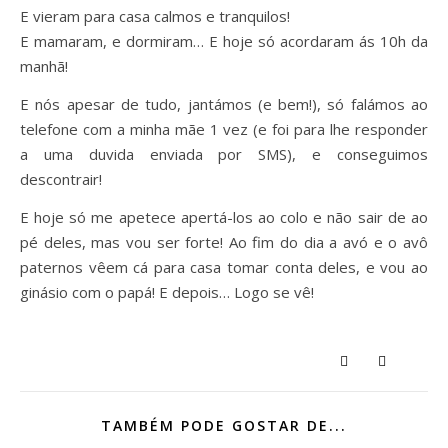
E vieram para casa calmos e tranquilos!
E mamaram, e dormiram… E hoje só acordaram ás 10h da
manhã!
E nós apesar de tudo, jantámos (e bem!), só falámos ao
telefone com a minha mãe 1 vez (e foi para lhe responder
a uma duvida enviada por SMS), e conseguimos
descontrair!
E hoje só me apetece apertá-los ao colo e não sair de ao
pé deles, mas vou ser forte! Ao fim do dia a avó e o avô
paternos vêem cá para casa tomar conta deles, e vou ao
ginásio com o papá! E depois… Logo se vê!
TAMBÉM PODE GOSTAR DE...