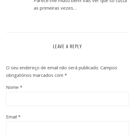
Parece-me muito bem! Vais ver que só custa
as primeiras vezes…
LEAVE A REPLY
O seu endereço de email não será publicado.
Campos
obrigatórios marcados com
*
Nome
*
Email
*