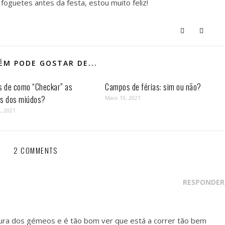
oguetes antes da festa, estou muito feliz!
M PODE GOSTAR DE...
s de como “Checkar” as
Campos de férias: sim ou não?
as dos miúdos?
Maio 19, 2021
, 2021
2 COMMENTS
RESPONDER
ura dos gémeos e é tão bom ver que está a correr tão bem