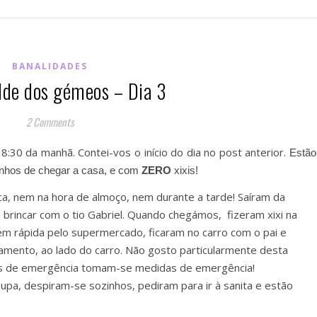
BANALIDADES
lde dos gémeos – Dia 3
2 Comments
 8:30 da manhã. Contei-vos o início do dia no post anterior.
Estão
nhos de chegar a casa, e com
ZERO
xixis!
a, nem na hora de almoço, nem durante a tarde! Saíram da
 brincar com o tio Gabriel. Quando chegámos, fizeram xixi na
m rápida pelo supermercado, ficaram no carro com o pai e
namento, ao lado do carro. Não gosto particularmente desta
ões de emergência tomam-se medidas de emergência!
upa, despiram-se sozinhos, pediram para ir à sanita e estão