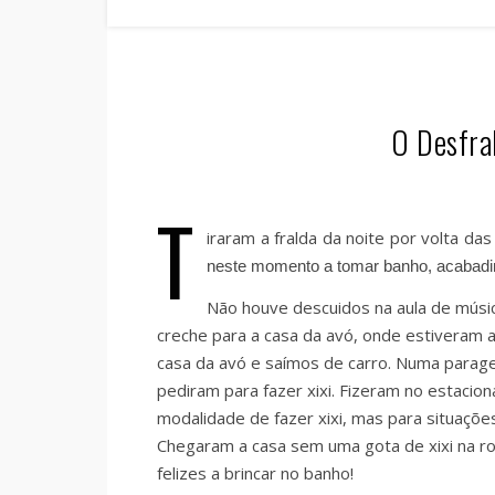
O Desfra
T
iraram a fralda da noite por volta das
neste momento a tomar banho, acabadi
Não houve descuidos na aula de músic
creche para a casa da avó, onde estiveram a
casa da avó e saímos de carro. Numa parage
pediram para fazer xixi. Fizeram no estacio
modalidade de fazer xixi, mas para situaç
Chegaram a casa sem uma gota de xixi na ro
felizes a brincar no banho!