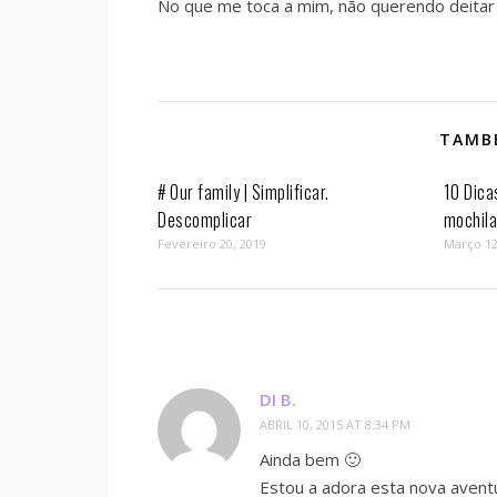
No que me toca a mim, não querendo deitar f
TAMBÉ
# Our family | Simplificar.
10 Dica
Descomplicar
mochil
Fevereiro 20, 2019
Março 12
DI B.
ABRIL 10, 2015 AT 8:34 PM
Ainda bem 🙂
Estou a adora esta nova avent