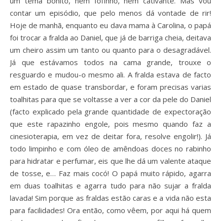
um tema bonito, nem fofinho, nem cativante. Mas vou
contar um episódio, que pelo menos dá vontade de rir!
Hoje de manhã, enquanto eu dava mama à Carolina, o papá
foi trocar a fralda ao Daniel, que já de barriga cheia, deitava
um cheiro assim um tanto ou quanto para o desagradável.
Já que estávamos todos na cama grande, trouxe o
resguardo e mudou-o mesmo ali. A fralda estava de facto
em estado de quase transbordar, e foram precisas varias
toalhitas para que se voltasse a ver a cor da pele do Daniel
(facto explicado pela grande quantidade de expectoração
que este rapazinho engole, pois mesmo quando faz a
cinesioterapia, em vez de deitar fora, resolve engolir!). Já
todo limpinho e com óleo de amêndoas doces no rabinho
para hidratar e perfumar, eis que lhe dá um valente ataque
de tosse, e… Faz mais cocó! O papá muito rápido, agarra
em duas toalhitas e agarra tudo para não sujar a fralda
lavada! Sim porque as fraldas estão caras e a vida não esta
para facilidades! Ora então, como vêem, por aqui há quem