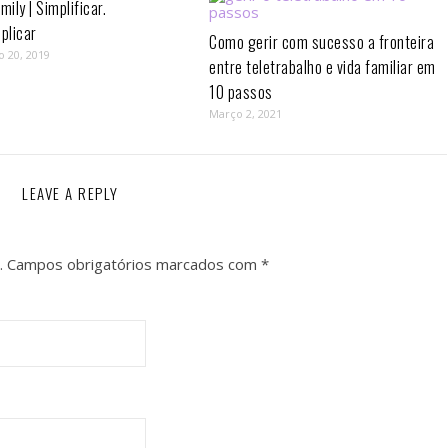
mily | Simplificar.
plicar
Como gerir com sucesso a fronteira
o 20, 2019
entre teletrabalho e vida familiar em
10 passos⁣
Março 2, 2021
LEAVE A REPLY
.
Campos obrigatórios marcados com
*