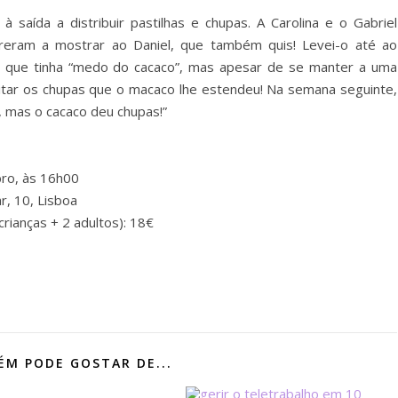
 saída a distribuir pastilhas e chupas. A Carolina e o Gabriel
reram a mostrar ao Daniel, que também quis! Levei-o até ao
do que tinha “medo do cacaco”, mas apesar de se manter a uma
eitar os chupas que o macaco lhe estendeu! Na semana seguinte,
 mas o cacaco deu chupas!”
bro, às 16h00
r, 10, Lisboa
 crianças + 2 adultos): 18€
M PODE GOSTAR DE...