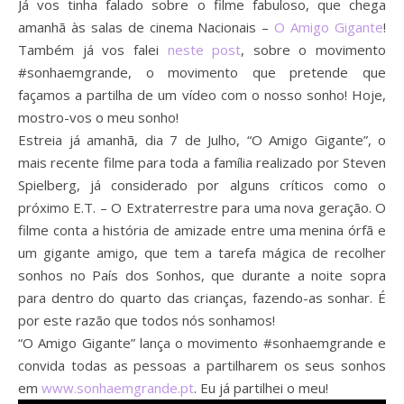
Já vos tinha falado sobre o filme fabuloso, que chega
amanhã às salas de cinema Nacionais –
O Amigo Gigante
!
Também já vos falei
neste post
, sobre o movimento
#sonhaemgrande, o movimento que pretende que
façamos a partilha de um vídeo com o nosso sonho! Hoje,
mostro-vos o meu sonho!
Estreia já amanhã, dia 7 de Julho, “O Amigo Gigante”, o
mais recente filme para toda a família realizado por Steven
Spielberg, já considerado por alguns críticos como o
próximo E.T. – O Extraterrestre para uma nova geração. O
filme conta a história de amizade entre uma menina órfã e
um gigante amigo, que tem a tarefa mágica de recolher
sonhos no País dos Sonhos, que durante a noite sopra
para dentro do quarto das crianças, fazendo-as sonhar. É
por este razão que todos nós sonhamos!
“O Amigo Gigante” lança o movimento #sonhaemgrande e
convida todas as pessoas a partilharem os seus sonhos
em
www.sonhaemgrande.pt
. Eu já partilhei o meu!