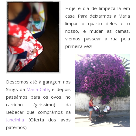
Hoje é dia de limpeza lá em
casa! Para deixarmos a Maria
limpar o quarto deles e o
nosso, e mudar as camas,
viemos passear à rua pela
primeira vez!
Descemos até à garagem nos
Slings da
Maria Café
, e depois
passámos para os ovos, no
carrinho (giríssimo) da
Bebecar que comprámos na
Janelinha
(Oferta dos avós
paternos)!