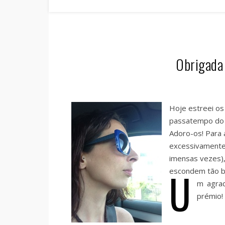
Obrigada
Hoje estreei os
passatempo do
Adoro-os! Para 
excessivamente
imensas vezes),
U
escondem tão b
m agrad
prémio!