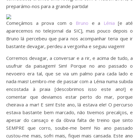
preparámo-nos para a grande partida!
Começámos a prova com o
Bruno
e a
Lénia
[e até
aparecemos no telejornal da SIC], mas pouco depois o
Bruno lá percebeu que para nos acompanhar teria que ir
bastante devagar, perdeu a vergonha e seguiu viagem!
Corremos devagar, a conversar e a rir, e acima de tudo, a
usufruir da paisagem! Sim! Porque no ano passado o
nevoeiro era tal, que se via um palmo para cada lado e
nada mais! Lembro-me de passar com a Lénia numa subida
encostada à praia [descobrimos isso este ano!] e
comentar que deviamos estar perto do mar, porque
cheirava a mar! E sim! Este ano, lá estava ele! O percurso
estava bastante bem marcado, não tivemos precalços, e
apesar do cansaço e da óbvia falta de treino que sinto
SEMPRE que corro, soube-me bem! No ano passado
custou-me mais, sofri mais, fiquei mais cansada. Este ano