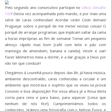
Pelo segundo ano consecutivo participei no
Oikos Desafio
100
! Desta vez acompanhada pelo marido, e por mais uma
série de caras conhecidas! Acordar cedo! Cedo demais!
Praguejar sobre o porquê de me meter nestas coisas! O
porquê de arranjar programas que implicam saltar da cama
a horas impróprias ao fim de semana! Tomar um pequeno
almoço rápido mas bom [café com leite e pão com
manteiga de amendoim, banana e canela]. Vestir e sair!
Fazer kilómetros meia a dormir, e a dar graças a Deus por
não ter que conduzir!
Chegámos à Lourinhã pouco depois das 8h. Já havia música,
ambiente descontraído, caras conhecidas a circular e um
ambiente que mostrava o espírito que se viveu na prova!
Convivio e boa disposição! Por essa altura já a Rosa Mota
corria para cima e para baixo, para aquecer [coisa que
nenhum de nós fez!]. Cumprimentámos todos os
conhecidos, tirámos uma fotografia com o Nelson Évora, e