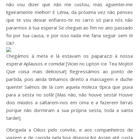
não vou dizer que não me custou, mas aguentei-me
ligeiramente melhor! E Lénia, da próxima vez não penses
que te vou deixar enfiares-te no carro só para nós não
pararmos à tua espera! Se cheguei ao fim no ano passado
foi por tua causa, e por isso nada me faria seguir sem ti!
Ok?
Chegámos à meta e lá estavam os paparazzi à nossa
espera! Aplausos e comida! [Viciei no Lipton Ice Tea Mojito!
Que coisa mais deliciosa!] Regressámos ao ponto de
partida, pois ainda tínhamos direito a massagem e duche
quente! Saímos de lá com aquela moleza típica que puxa
para a sesta no sofá! [Mas não, não houve sesta! Houve
dois miúdos a saltarem-nos em cima e a fazerem birras
porque não dormiram a sua própria sesta, toda a santa
tarde!].
Obrigada a Oikos pelo convite, e aos companheiros de
viagem e de corrida pela boa disposição! Assim até custa