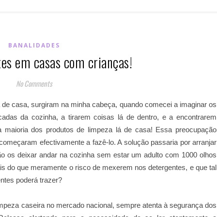
BANALIDADES
es em casas com crianças!
No Comments
 de casa, surgiram na minha cabeça, quando comecei a imaginar os
adas da cozinha, a tirarem coisas lá de dentro, e a encontrarem
 a maioria dos produtos de limpeza lá de casa! Essa preocupação
começaram efectivamente a fazê-lo. A solução passaria por arranjar
não os deixar andar na cozinha sem estar um adulto com 1000 olhos
ais do que meramente o risco de mexerem nos detergentes, e que tal
entes poderá trazer?
limpeza caseira no mercado nacional, sempre atenta à segurança dos