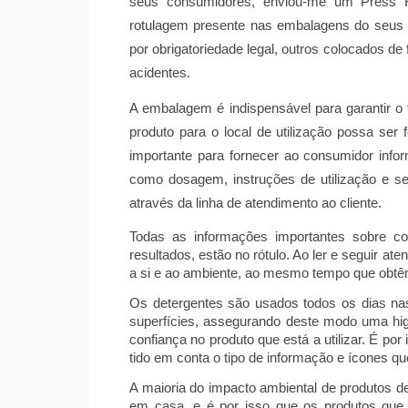
seus consumidores, enviou-me um Press R
rotulagem presente nas embalagens do seus 
por obrigatoriedade legal, outros colocados d
acidentes.
A embalagem é indispensável para garantir o t
produto para o local de utilização possa se
importante para fornecer ao consumidor info
como dosagem, instruções de utilização e s
através da linha de atendimento ao cliente.
Todas as informações importantes sobre co
resultados, estão no rótulo. Ao ler e seguir at
a si e ao ambiente, ao mesmo tempo que obt
Os detergentes são usados todos os dias nas
superfícies, assegurando deste modo uma h
confiança no produto que está a utilizar. É po
tido em conta o tipo de informação e ícones qu
A
maioria do impacto ambiental de produtos d
em casa, e é por isso que os produtos que