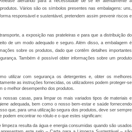
elease alertando para a necessidade de se ler atentamente a
produtos. Vários são os símbolos presentes nas embalagens: uns,
e forma responsável e sustentável, pretendem assim prevenir riscos e
ransporte, a exposição nas prateleiras e para que a distribuição do
r feito de um modo adequado e seguro. Além disso, a embalagem é
rmações sobre os produtos, dado que contêm detalhes importantes
egurança. Também é possível obter informações sobre um produto
mo utilizar com segurança os detergentes e, obter os melhores
entamente as instruções fornecidas, os utilizadores podem proteger-se
êm o melhor desempenho dos produtos.
 nossas casas, para limpar os mais variados tipos de materiais e
igiene adequada, bem como o nosso bem-estar e saúde fornecendo
r isso que, para uma utilização segura dos produtos, deve ser sempre
e podem encontrar no rótulo e o que estes significam:
e limpeza resulta da água e energia consumidas quando são usados
 apresentam este selo – Carta para a Limpeza Sustentável – são